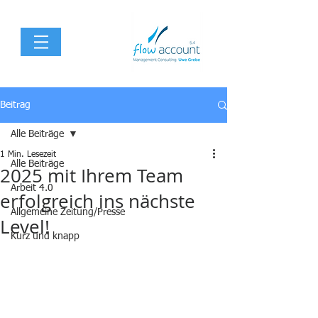
Beitrag
Alle Beiträge
1 Min. Lesezeit
Alle Beiträge
2025 mit Ihrem Team
Arbeit 4.0
erfolgreich ins nächste
Allgemeine Zeitung/Presse
Level!
Kurz und knapp