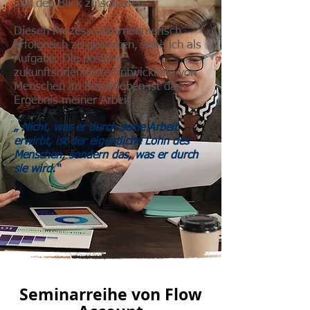
und den Blick zu schärfen.
Diesen Prozess unternehmerisch
erfolgreich zu gestalten, sehe ich als
Aufgabe. Die positive
zukunftsorientierte Entwicklung von
Menschen im Berufsleben ist das
Ergebnis meiner Arbeit.
„ Nicht, was er durch seine Arbeit
erwirbt, ist der eigentliche Lohn des
Menschen, sondern das, was er durch
sie wird.“
Seminarreihe von Flow