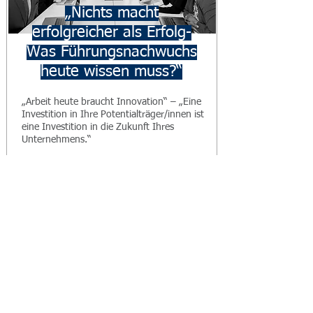
„Nichts macht
erfolgreicher als Erfolg-
Was Führungsnachwuchs
heute wissen muss?“
„Arbeit heute braucht Innovation“ – „Eine
Investition in Ihre Potentialträger/innen ist
eine Investition in die Zukunft Ihres
Unternehmens.“
Zielgruppe: Führungskräfte aus allen
Unternehmensbereichen
Input: u.a. neue Kommunikations-Tools.
Welche Teamstrukturen gibt es? Deutung
von Kritik!
Output: u.a. Verhalten einschätzen,
angemessene Reaktion, richtige Team- und
individuelle Förderung
Seminar anfragen